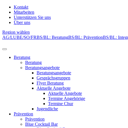
Kontakt
Mitarbeiten
Unterstützen Sie uns
Über uns
Region wählen
AG/LU
BE/SO/FR
BS/BL: Beratung
BS/BL: Prävention
BS/BL: Integr
Beratung
Beratung
Beratungsangebote
Beratungsangebote
Gesprächsgruppen
Flyer Beratung
Aktuelle Angebote
Aktuelle Angebote
Termine Angehörige
Termine Chur
Jugendliche
Prävention
Prävention
Blue Cocktail Bar