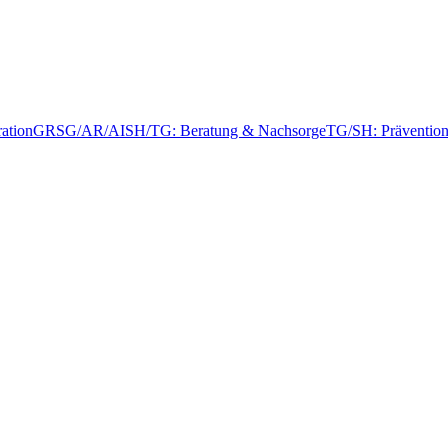
ation
GR
SG/AR/AI
SH/TG: Beratung & Nachsorge
TG/SH: Präventio