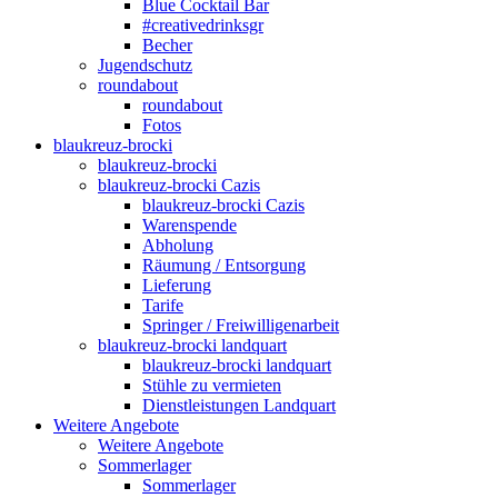
Blue Cocktail Bar
#creativedrinksgr
Becher
Jugendschutz
roundabout
roundabout
Fotos
blaukreuz-brocki
blaukreuz-brocki
blaukreuz-brocki Cazis
blaukreuz-brocki Cazis
Warenspende
Abholung
Räumung / Entsorgung
Lieferung
Tarife
Springer / Freiwilligenarbeit
blaukreuz-brocki landquart
blaukreuz-brocki landquart
Stühle zu vermieten
Dienstleistungen Landquart
Weitere Angebote
Weitere Angebote
Sommerlager
Sommerlager