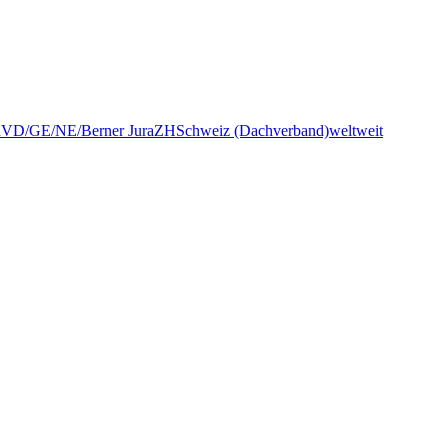
n
VD/GE/NE/Berner Jura
ZH
Schweiz (Dachverband)
weltweit