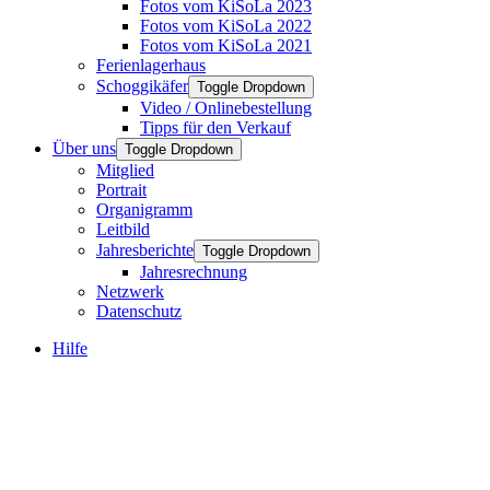
Fotos vom KiSoLa 2023
Fotos vom KiSoLa 2022
Fotos vom KiSoLa 2021
Ferienlagerhaus
Schoggikäfer
Toggle Dropdown
Video / Onlinebestellung
Tipps für den Verkauf
Über uns
Toggle Dropdown
Mitglied
Portrait
Organigramm
Leitbild
Jahresberichte
Toggle Dropdown
Jahresrechnung
Netzwerk
Datenschutz
Hilfe