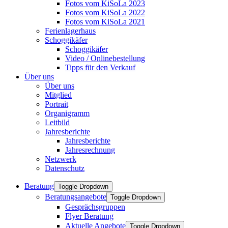
Fotos vom KiSoLa 2023
Fotos vom KiSoLa 2022
Fotos vom KiSoLa 2021
Ferienlagerhaus
Schoggikäfer
Schoggikäfer
Video / Onlinebestellung
Tipps für den Verkauf
Über uns
Über uns
Mitglied
Portrait
Organigramm
Leitbild
Jahresberichte
Jahresberichte
Jahresrechnung
Netzwerk
Datenschutz
Beratung
Toggle Dropdown
Beratungsangebote
Toggle Dropdown
Gesprächsgruppen
Flyer Beratung
Aktuelle Angebote
Toggle Dropdown