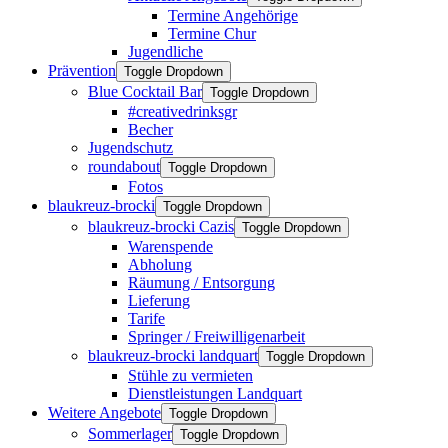
Termine Angehörige
Termine Chur
Jugendliche
Prävention
Toggle Dropdown
Blue Cocktail Bar
Toggle Dropdown
#creativedrinksgr
Becher
Jugendschutz
roundabout
Toggle Dropdown
Fotos
blaukreuz-brocki
Toggle Dropdown
blaukreuz-brocki Cazis
Toggle Dropdown
Warenspende
Abholung
Räumung / Entsorgung
Lieferung
Tarife
Springer / Freiwilligenarbeit
blaukreuz-brocki landquart
Toggle Dropdown
Stühle zu vermieten
Dienstleistungen Landquart
Weitere Angebote
Toggle Dropdown
Sommerlager
Toggle Dropdown