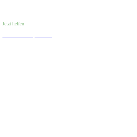
Jetzt helfen
Für Lebensqualität.
Gegen Abhängigkeit.