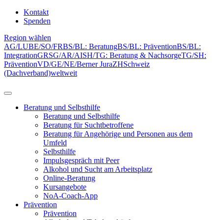
Kontakt
Spenden
Region wählen
AG/LU
BE/SO/FR
BS/BL: Beratung
BS/BL: Prävention
BS/BL:
Integration
GR
SG/AR/AI
SH/TG: Beratung & Nachsorge
TG/SH:
Prävention
VD/GE/NE/Berner Jura
ZH
Schweiz
(Dachverband)
weltweit
Beratung und Selbsthilfe
Beratung und Selbsthilfe
Beratung für Suchtbetroffene
Beratung für Angehörige und Personen aus dem
Umfeld
Selbsthilfe
Impulsgespräch mit Peer
Alkohol und Sucht am Arbeitsplatz
Online-Beratung
Kursangebote
NoA-Coach-App
Prävention
Prävention