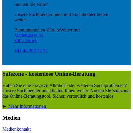
Suchen Sie Hilfe?
Unsere Suchtberaterinnen und Suchtberater helfen
weiter.
Beratungsstellen Zürich/Winterthur
Mattengasse 52
8005 Zürich
+41 44 262 27 27
Safezone - kostenlose Online-Beratung
Haben Sie eine Frage zu Alkohol- oder weiteren Suchtproblemen?
Unsere Suchtberaterinnen helfen Ihnen weiter. Nutzen Sie Safezone,
das Online-Beratungstool. Sicher, vertraulich und kostenlos
►
Mehr Informationen
Medien
Medienkontakt