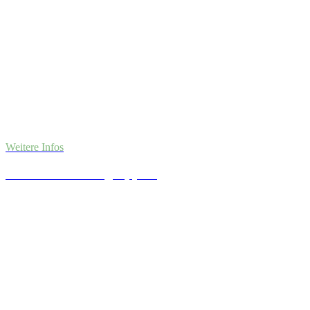
Weitere Infos
Unsere Selbsthilfegruppen.
Gemeinsam stärker.