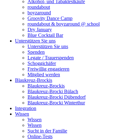
Alkohol- und Tabaktestkäufe
roundabout
boyzaround
Groovity Dance Camp
roundabout & boyzaround @ school
Dry January
Blue Cocktail Bar
Unterstützen Sie uns
Unterstützen Sie uns
Spenden
Legate / Trauerspenden
Schoggichäfer
Freiwillig engagieren
Mitglied werden
Blaukreuz-Brockis
Blaukreuz-Brockis
Blaukreuz-Brocki Bülach
Blaukreuz-Brocki Dübendorf
Blaukreuz-Brocki Winterthur
Integration
Wissen
Wissen
Wissen
Sucht in der Familie
Online-Tests