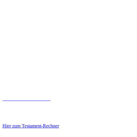
Testament-Rechner
Neues Erbrecht ab 2023 - Pflichtteile haben sich geändert. Jetzt mit
unserem Rechner überprüfen!
Hier zum Testament-Rechner