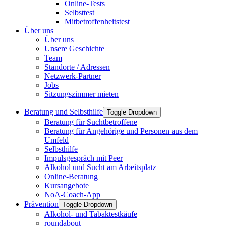
Online-Tests
Selbsttest
Mitbetroffenheitstest
Über uns
Über uns
Unsere Geschichte
Team
Standorte / Adressen
Netzwerk-Partner
Jobs
Sitzungszimmer mieten
Beratung und Selbsthilfe
Toggle Dropdown
Beratung für Suchtbetroffene
Beratung für Angehörige und Personen aus dem
Umfeld
Selbsthilfe
Impulsgespräch mit Peer
Alkohol und Sucht am Arbeitsplatz
Online-Beratung
Kursangebote
NoA-Coach-App
Prävention
Toggle Dropdown
Alkohol- und Tabaktestkäufe
roundabout