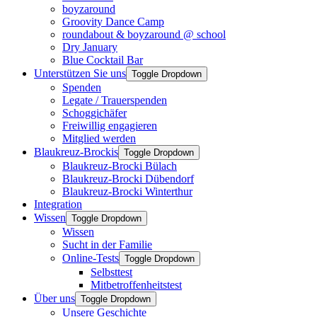
boyzaround
Groovity Dance Camp
roundabout & boyzaround @ school
Dry January
Blue Cocktail Bar
Unterstützen Sie uns
Toggle Dropdown
Spenden
Legate / Trauerspenden
Schoggichäfer
Freiwillig engagieren
Mitglied werden
Blaukreuz-Brockis
Toggle Dropdown
Blaukreuz-Brocki Bülach
Blaukreuz-Brocki Dübendorf
Blaukreuz-Brocki Winterthur
Integration
Wissen
Toggle Dropdown
Wissen
Sucht in der Familie
Online-Tests
Toggle Dropdown
Selbsttest
Mitbetroffenheitstest
Über uns
Toggle Dropdown
Unsere Geschichte