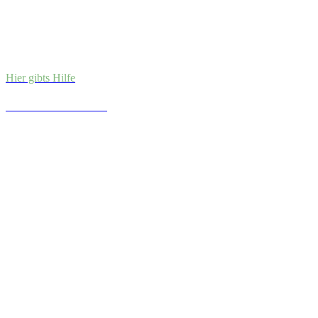
Hier gibts Hilfe
Wir helfen weiter.
Bei Alkoholproblemen. Unkompliziert. Diskret. Kostenlos.