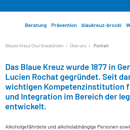
Beratung
Prävention
blaukreuz-brocki
W
Blaues Kreuz Chur Graubünden
Über uns
Portrait
Beratung
Prävention
blaukreuz-brocki
Weitere Angebote
Über uns
Beratungsangebote
Blue Cocktail Bar
blaukreuz-brocki Cazis
Sommerlager
Mitglied
Das Blaue Kreuz wurde 1877 in Gen
Lucien Rochat gegründet. Seit dam
Jugendschutz
blaukreuz-brocki landquart
Ferienlagerhaus
Portrait
wichtigen Kompetenzinstitution f
roundabout
Schoggikäfer
Organigramm
und Integration im Bereich der le
Leitbild
entwickelt.
Jahresberichte
Alkoholgefährdete und alkoholabhängige Personen sowi