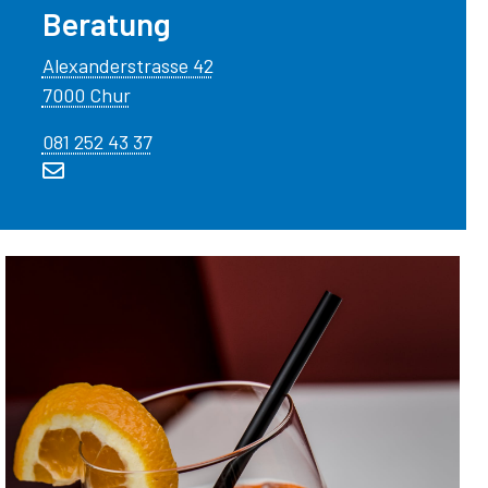
Beratung
Alexanderstrasse 42
7000 Chur
081 252 43 37